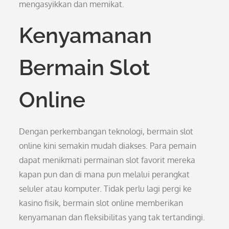
mengasyikkan dan memikat.
Kenyamanan
Bermain Slot
Online
Dengan perkembangan teknologi, bermain slot
online kini semakin mudah diakses. Para pemain
dapat menikmati permainan slot favorit mereka
kapan pun dan di mana pun melalui perangkat
seluler atau komputer. Tidak perlu lagi pergi ke
kasino fisik, bermain slot online memberikan
kenyamanan dan fleksibilitas yang tak tertandingi.