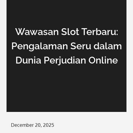
Wawasan Slot Terbaru:
Pengalaman Seru dalam
Dunia Perjudian Online
Posted
December 20, 2025