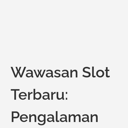
on
Wawasan Slot
Terbaru:
Pengalaman