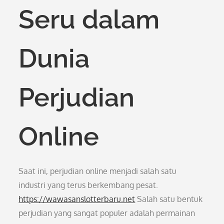
Seru dalam
Dunia
Perjudian
Online
Saat ini, perjudian online menjadi salah satu
industri yang terus berkembang pesat.
https://wawasanslotterbaru.net
Salah satu bentuk
perjudian yang sangat populer adalah permainan