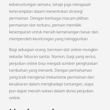
keberuntungan semata, tetapi juga mengasah
keterampilan dalam menentukan strategi
permainan. Dengan berbagai macam pilihan
permainan slot terbaru, pemain memiliki
kesempatan untuk meraih kemenangan besar dan
memperoleh keuntungan yang menggiurkan.
Bagi sebagian orang, bermain slot online mungkin
sekadar hiburan santai. Namun, bagi yang serius,
perjudian online bisa menjadi sumber penghasilan
tambahan yang menarik. Dengan pemahaman
yang baik mengenai mekanisme permainan dan
kesabaran dalam menghadapi tantangan, siapa
pun dapat meraih sukses dalam dunia perjudian
online.