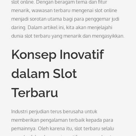
slot online. Dengan beragam tema dan fitur
menarik, wawasan terbaru mengenai slot online
menjadi sorotan utama bagi para penggemar judi
daring. Dalam artikel ini, kita akan menjelajahi
dunia slot terbaru yang menarik dan mengasyikkan.
Konsep Inovatif
dalam Slot
Terbaru
Industri perjudian terus berusaha untuk
memberikan pengalaman terbaik kepada para
pemainnya. Oleh karena itu, slot terbaru selalu