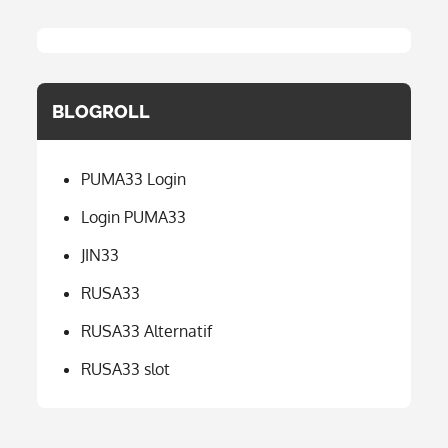
BLOGROLL
PUMA33 Login
Login PUMA33
JIN33
RUSA33
RUSA33 Alternatif
RUSA33 slot