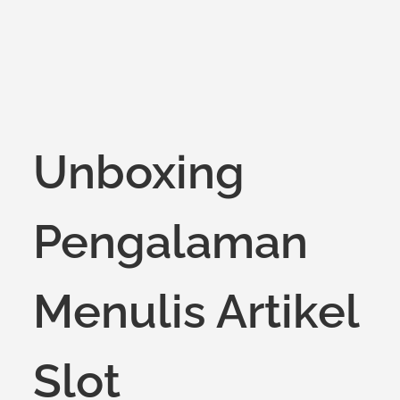
Unboxing
Pengalaman
Menulis Artikel
Slot