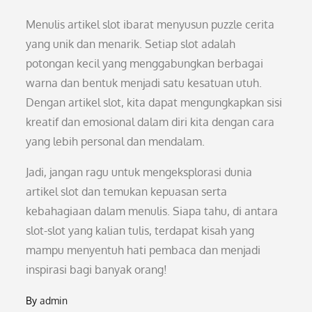
Menulis artikel slot ibarat menyusun puzzle cerita
yang unik dan menarik. Setiap slot adalah
potongan kecil yang menggabungkan berbagai
warna dan bentuk menjadi satu kesatuan utuh.
Dengan artikel slot, kita dapat mengungkapkan sisi
kreatif dan emosional dalam diri kita dengan cara
yang lebih personal dan mendalam.
Jadi, jangan ragu untuk mengeksplorasi dunia
artikel slot dan temukan kepuasan serta
kebahagiaan dalam menulis. Siapa tahu, di antara
slot-slot yang kalian tulis, terdapat kisah yang
mampu menyentuh hati pembaca dan menjadi
inspirasi bagi banyak orang!
By
admin