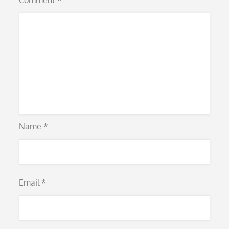
Comment
*
Name
*
Email
*