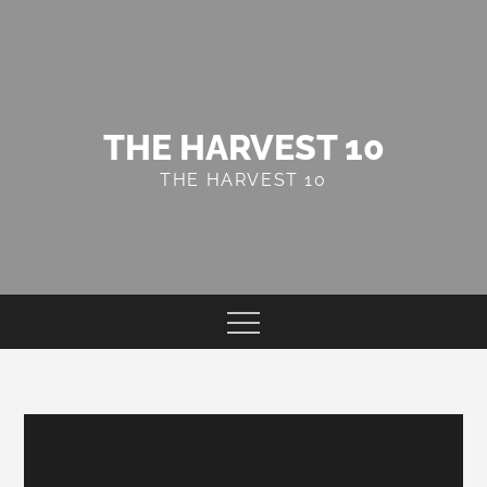
Skip
to
content
THE HARVEST 10
THE HARVEST 10