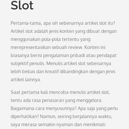
Slot
Pertama-tama, apa sih sebenarnya artikel slot itu?
Artikel slot adalah jenis konten yang dibuat dengan
menggunakan pola-pola tertentu yang
merepresentasikan sebuah review. Konten ini
biasanya berisi pengalaman pribadi atau pendapat
subjektif penulis. Menulis artikel slot sebenarnya
lebih bebas dan kreatif dibandingkan dengan jenis
artikel lainnya.
Saat pertama kali mencoba menulis artikel slot,
tentu ada rasa penasaran yang menggelora.
Bagaimana cara menyusunnya? Apa saja yang perlu
diperhatikan? Namun, seiring berjalannya waktu,
saya merasa semakin nyaman dan menikmati