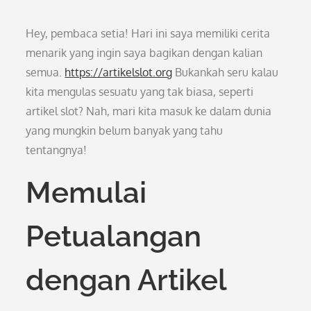
Hey, pembaca setia! Hari ini saya memiliki cerita
menarik yang ingin saya bagikan dengan kalian
semua.
https://artikelslot.org
Bukankah seru kalau
kita mengulas sesuatu yang tak biasa, seperti
artikel slot? Nah, mari kita masuk ke dalam dunia
yang mungkin belum banyak yang tahu
tentangnya!
Memulai
Petualangan
dengan Artikel