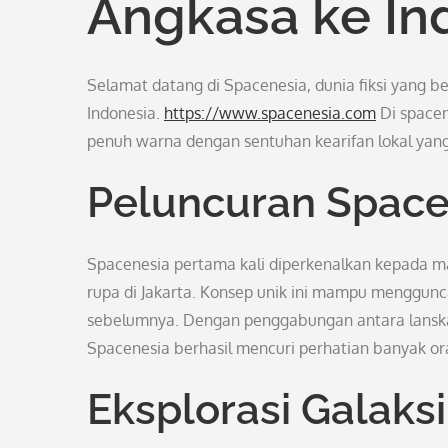
Angkasa ke In
Selamat datang di Spacenesia, dunia fiksi yang
Indonesia.
https://www.spacenesia.com
Di spacen
penuh warna dengan sentuhan kearifan lokal ya
Peluncuran Space
Spacenesia pertama kali diperkenalkan kepada m
rupa di Jakarta. Konsep unik ini mampu menggunca
sebelumnya. Dengan penggabungan antara lanskap 
Spacenesia berhasil mencuri perhatian banyak or
Eksplorasi Galaks