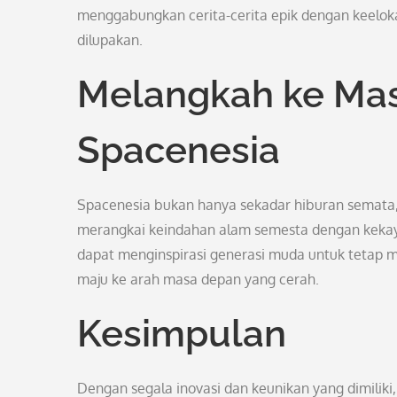
menggabungkan cerita-cerita epik dengan keelok
dilupakan.
Melangkah ke Ma
Spacenesia
Spacenesia bukan hanya sekadar hiburan semata
merangkai keindahan alam semesta dengan kekaya
dapat menginspirasi generasi muda untuk tetap m
maju ke arah masa depan yang cerah.
Kesimpulan
Dengan segala inovasi dan keunikan yang dimilik