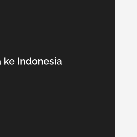
ke Indonesia