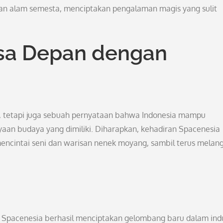
an alam semesta, menciptakan pengalaman magis yang sulit
sa Depan dengan
, tetapi juga sebuah pernyataan bahwa Indonesia mampu
an budaya yang dimiliki. Diharapkan, kehadiran Spacenesia
encintai seni dan warisan nenek moyang, sambil terus melan
i, Spacenesia berhasil menciptakan gelombang baru dalam indu