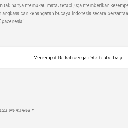
kan tak hanya memukau mata, tetapi juga memberikan kesemp
n angkasa dan kehangatan budaya Indonesia secara bersamaa
Spacenesia!
Menjemput Berkah dengan Startupberbagi
ields are marked
*