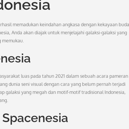
donesia
 berhasil memadukan keindahan angkasa dengan kekayaan bud
esia, Anda akan diajak untuk menjelajahi galaksi-galaksi yang
ng memukau.
nesia
asyarakat luas pada tahun 2021 dalam sebuah acara pameran 
ng dunia seni visual dengan cara yang belum pernah terjadi
galaksi yang megah dan motif-motif tradisional Indonesia,
ang.
i Spacenesia