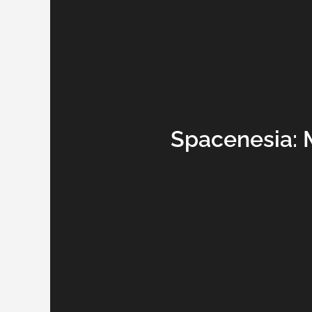
Spacenesia: