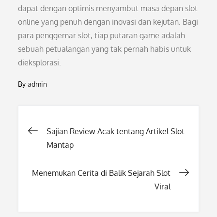
dapat dengan optimis menyambut masa depan slot
online yang penuh dengan inovasi dan kejutan. Bagi
para penggemar slot, tiap putaran game adalah
sebuah petualangan yang tak pernah habis untuk
dieksplorasi.
By
admin
Post
Sajian Review Acak tentang Artikel Slot
Mantap
navigation
Menemukan Cerita di Balik Sejarah Slot
Viral