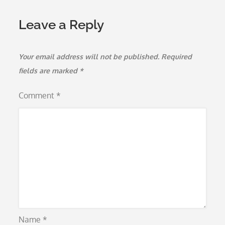
Leave a Reply
Your email address will not be published.
Required
fields are marked
*
Comment
*
Name
*