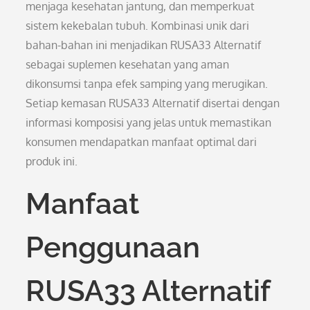
menjaga kesehatan jantung, dan memperkuat
sistem kekebalan tubuh. Kombinasi unik dari
bahan-bahan ini menjadikan RUSA33 Alternatif
sebagai suplemen kesehatan yang aman
dikonsumsi tanpa efek samping yang merugikan.
Setiap kemasan RUSA33 Alternatif disertai dengan
informasi komposisi yang jelas untuk memastikan
konsumen mendapatkan manfaat optimal dari
produk ini.
Manfaat
Penggunaan
RUSA33 Alternatif