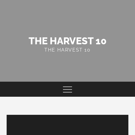
Skip
to
content
THE HARVEST 10
THE HARVEST 10