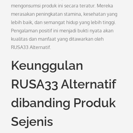
mengonsumsi produk ini secara teratur. Mereka
merasakan peningkatan stamina, kesehatan yang
lebih baik, dan semangat hidup yang lebih tinggi.
Pengalaman positif ini menjadi bukti nyata akan
kualitas dan manfaat yang ditawarkan oleh
RUSA33 Alternatif.
Keunggulan
RUSA33 Alternatif
dibanding Produk
Sejenis