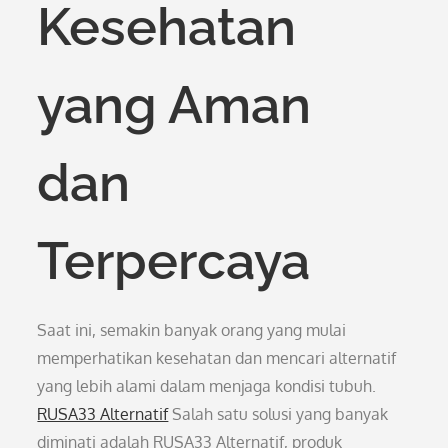
Kesehatan
yang Aman
dan
Terpercaya
Saat ini, semakin banyak orang yang mulai
memperhatikan kesehatan dan mencari alternatif
yang lebih alami dalam menjaga kondisi tubuh.
RUSA33 Alternatif
Salah satu solusi yang banyak
diminati adalah RUSA33 Alternatif, produk