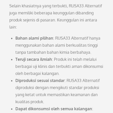
Selain khasiatnya yang terbukti, RUSA33 Alternatif
juga memiliki beberapa keunggulan dibanding
produk sejenis di pasaran. Keunggulan ini antara
lain:
Bahan alami pilihan
: RUSA33 Alternatif hanya
menggunakan bahan alami berkualitas tinggi
tanpa tambahan bahan kimia berbahaya.
Teruji secara ilmiah
: Produk ini telah melalui
berbagai uji klinis dan terbukti aman dikonsumsi
oleh berbagai kalangan.
Diproduksi sesuai standar
: RUSA33 Alternatif
diproduksi dengan mengikuti standar produksi
yang ketat untuk memastikan keamanan dan
kualitas produk.
Dapat dikonsumsi oleh semua kalangan
: