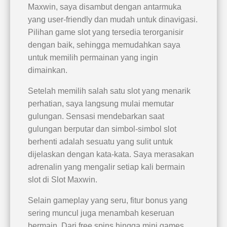
Maxwin, saya disambut dengan antarmuka
yang user-friendly dan mudah untuk dinavigasi.
Pilihan game slot yang tersedia terorganisir
dengan baik, sehingga memudahkan saya
untuk memilih permainan yang ingin
dimainkan.
Setelah memilih salah satu slot yang menarik
perhatian, saya langsung mulai memutar
gulungan. Sensasi mendebarkan saat
gulungan berputar dan simbol-simbol slot
berhenti adalah sesuatu yang sulit untuk
dijelaskan dengan kata-kata. Saya merasakan
adrenalin yang mengalir setiap kali bermain
slot di Slot Maxwin.
Selain gameplay yang seru, fitur bonus yang
sering muncul juga menambah keseruan
bermain. Dari free spins hingga mini games,