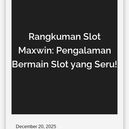
Rangkuman Slot
Maxwin: Pengalaman
Bermain Slot yang Seru!
Posted
December 20, 2025