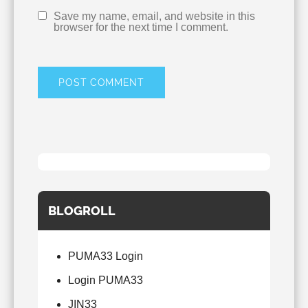
Save my name, email, and website in this
browser for the next time I comment.
BLOGROLL
PUMA33 Login
Login PUMA33
JIN33