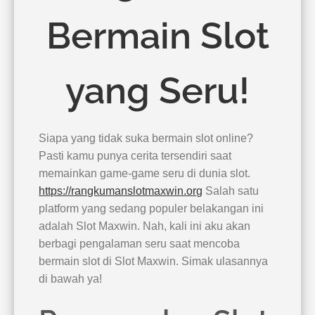
Bermain Slot
yang Seru!
Siapa yang tidak suka bermain slot online?
Pasti kamu punya cerita tersendiri saat
memainkan game-game seru di dunia slot.
https://rangkumanslotmaxwin.org
Salah satu
platform yang sedang populer belakangan ini
adalah Slot Maxwin. Nah, kali ini aku akan
berbagi pengalaman seru saat mencoba
bermain slot di Slot Maxwin. Simak ulasannya
di bawah ya!