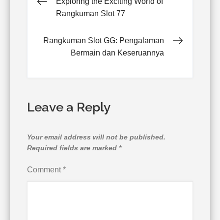
Post
Exploring the Exciting World of
Rangkuman Slot 77
navigation
Rangkuman Slot GG: Pengalaman
Bermain dan Keseruannya
Leave a Reply
Your email address will not be published.
Required fields are marked
*
Comment
*