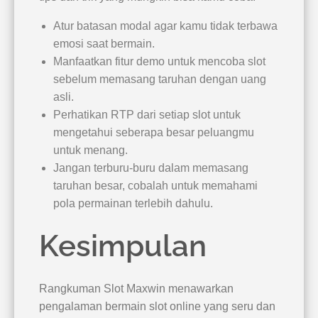
Atur batasan modal agar kamu tidak terbawa
emosi saat bermain.
Manfaatkan fitur demo untuk mencoba slot
sebelum memasang taruhan dengan uang
asli.
Perhatikan RTP dari setiap slot untuk
mengetahui seberapa besar peluangmu
untuk menang.
Jangan terburu-buru dalam memasang
taruhan besar, cobalah untuk memahami
pola permainan terlebih dahulu.
Kesimpulan
Rangkuman Slot Maxwin menawarkan
pengalaman bermain slot online yang seru dan