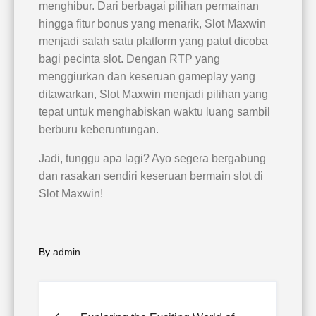
menghibur. Dari berbagai pilihan permainan
hingga fitur bonus yang menarik, Slot Maxwin
menjadi salah satu platform yang patut dicoba
bagi pecinta slot. Dengan RTP yang
menggiurkan dan keseruan gameplay yang
ditawarkan, Slot Maxwin menjadi pilihan yang
tepat untuk menghabiskan waktu luang sambil
berburu keberuntungan.
Jadi, tunggu apa lagi? Ayo segera bergabung
dan rasakan sendiri keseruan bermain slot di
Slot Maxwin!
By
admin