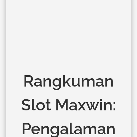
on
Rangkuman
Slot Maxwin:
Pengalaman