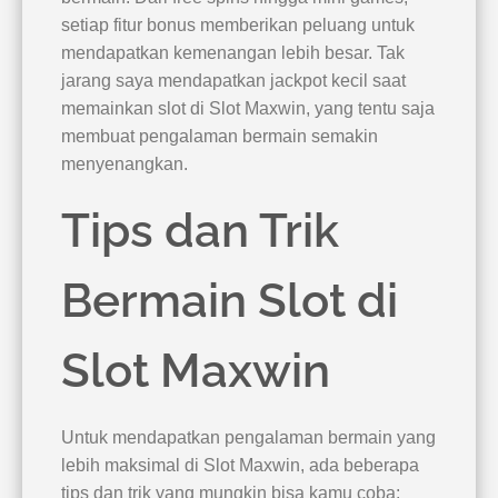
setiap fitur bonus memberikan peluang untuk
mendapatkan kemenangan lebih besar. Tak
jarang saya mendapatkan jackpot kecil saat
memainkan slot di Slot Maxwin, yang tentu saja
membuat pengalaman bermain semakin
menyenangkan.
Tips dan Trik
Bermain Slot di
Slot Maxwin
Untuk mendapatkan pengalaman bermain yang
lebih maksimal di Slot Maxwin, ada beberapa
tips dan trik yang mungkin bisa kamu coba: