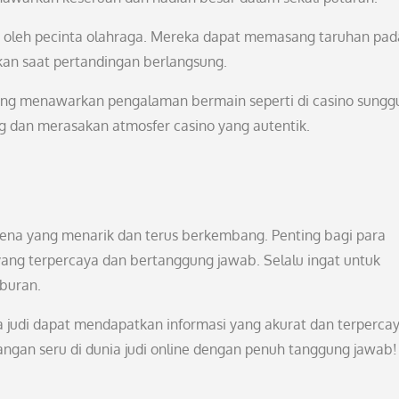
i oleh pecinta olahraga. Mereka dapat memasang taruhan pad
an saat pertandingan berlangsung.
 yang menawarkan pengalaman bermain seperti di casino sungg
g dan merasakan atmosfer casino yang autentik.
mena yang menarik dan terus berkembang. Penting bagi para
 yang terpercaya dan bertanggung jawab. Selalu ingat untuk
buran.
a judi dapat mendapatkan informasi yang akurat dan terperca
alangan seru di dunia judi online dengan penuh tanggung jawab!