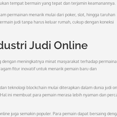
mukan tempat bermain yang tepat dan terjamin keamanannya.
cam permainan menarik mulai dari poker, slot, hingga taruhan
ermain judi tanpa harus keluar rumah, cukup dengan koneksi
stri Judi Online
ing dengan meningkatnya minat masyarakat terhadap permainan
agam fitur inovatif untuk menarik pemain baru dan
dan teknologi blockchain mulai diterapkan dalam dunia judi on
 Hal ini membuat para pemain merasa lebih nyaman dan perc
 online juga semakin populer. Para pemain dapat bersaing den