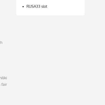
RUSA33 slot
ih
liki
fair