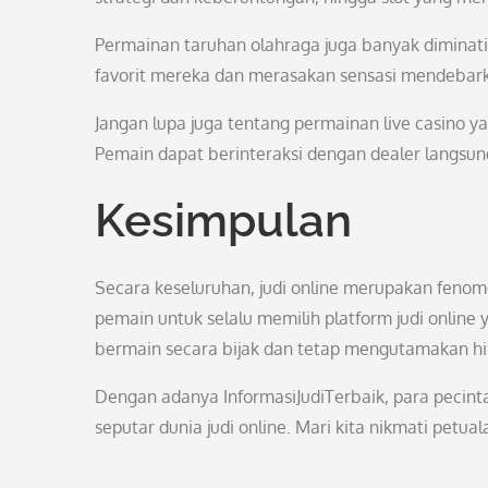
Permainan taruhan olahraga juga banyak diminat
favorit mereka dan merasakan sensasi mendebark
Jangan lupa juga tentang permainan live casino
Pemain dapat berinteraksi dengan dealer langsun
Kesimpulan
Secara keseluruhan, judi online merupakan feno
pemain untuk selalu memilih platform judi online
bermain secara bijak dan tetap mengutamakan hi
Dengan adanya InformasiJudiTerbaik, para pecint
seputar dunia judi online. Mari kita nikmati petu