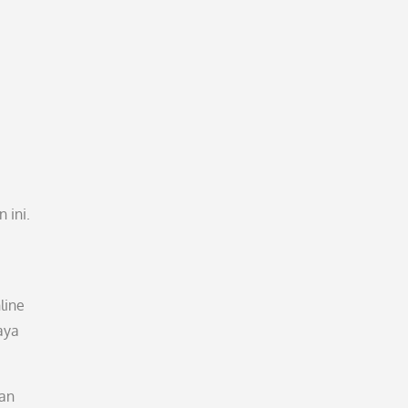
 ini.
line
aya
gan