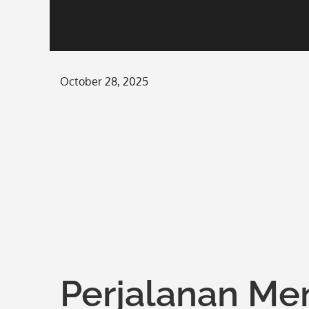
Posted
October 28, 2025
on
Perjalanan Men