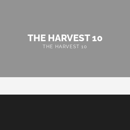
THE HARVEST 10
THE HARVEST 10