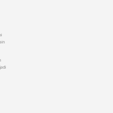
pi
ain
n
jadi