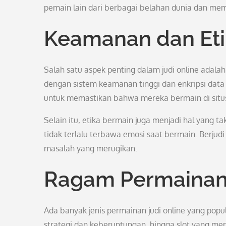
pemain lain dari berbagai belahan dunia dan me
Keamanan dan Eti
Salah satu aspek penting dalam judi online adalah
dengan sistem keamanan tinggi dan enkripsi data
untuk memastikan bahwa mereka bermain di situs 
Selain itu, etika bermain juga menjadi hal yang 
tidak terlalu terbawa emosi saat bermain. Berju
masalah yang merugikan.
Ragam Permainan
Ada banyak jenis permainan judi online yang pop
strategi dan keberuntungan, hingga slot yang me