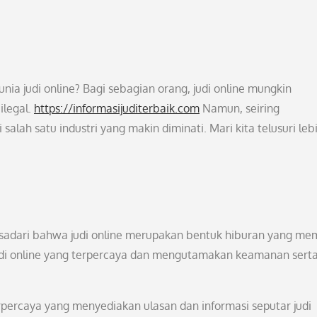
a judi online? Bagi sebagian orang, judi online mungkin
ilegal.
https://informasijuditerbaik.com
Namun, seiring
salah satu industri yang makin diminati. Mari kita telusuri leb
sadari bahwa judi online merupakan bentuk hiburan yang memi
judi online yang terpercaya dan mengutamakan keamanan serta 
rpercaya yang menyediakan ulasan dan informasi seputar judi