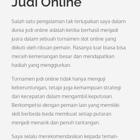
Judi Online
Salah satu pengalaman tak terlupakan saya dalam
dunia judi online adalah ketika berhasil menjadi
juara dalam sebuah turnamen slot online yang
diikuti oleh ribuan pemain. Rasanya luar biasa bisa
meraih kemenangan besar dan mendapatkan
hadiah yang menggiurkan.
Turnamen judi online tidak hanya menguji
keberuntungan, tetapi juga kemampuan strategi
dan kecepatan dalam mengambil keputusan.
Berkompetisi dengan pemain lain yang memiliki
skill berbeda-beda membuat setiap putaran
menjadi menarik dan penuh tantangan.
Saya selalu merekomendasikan kepada teman-