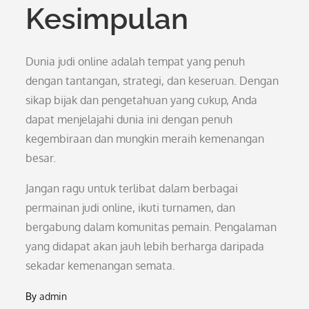
Kesimpulan
Dunia judi online adalah tempat yang penuh
dengan tantangan, strategi, dan keseruan. Dengan
sikap bijak dan pengetahuan yang cukup, Anda
dapat menjelajahi dunia ini dengan penuh
kegembiraan dan mungkin meraih kemenangan
besar.
Jangan ragu untuk terlibat dalam berbagai
permainan judi online, ikuti turnamen, dan
bergabung dalam komunitas pemain. Pengalaman
yang didapat akan jauh lebih berharga daripada
sekadar kemenangan semata.
By
admin