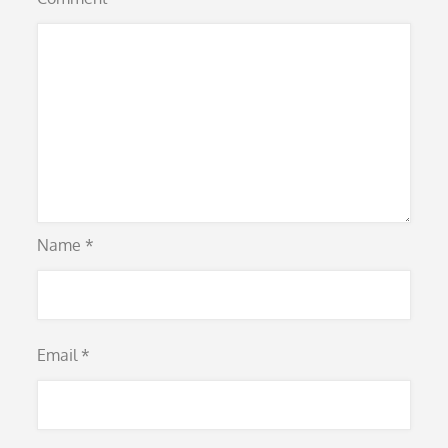
Name
*
Email
*