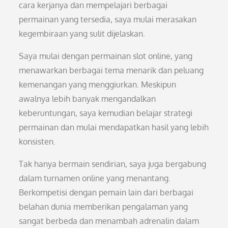
cara kerjanya dan mempelajari berbagai
permainan yang tersedia, saya mulai merasakan
kegembiraan yang sulit dijelaskan.
Saya mulai dengan permainan slot online, yang
menawarkan berbagai tema menarik dan peluang
kemenangan yang menggiurkan. Meskipun
awalnya lebih banyak mengandalkan
keberuntungan, saya kemudian belajar strategi
permainan dan mulai mendapatkan hasil yang lebih
konsisten.
Tak hanya bermain sendirian, saya juga bergabung
dalam turnamen online yang menantang.
Berkompetisi dengan pemain lain dari berbagai
belahan dunia memberikan pengalaman yang
sangat berbeda dan menambah adrenalin dalam