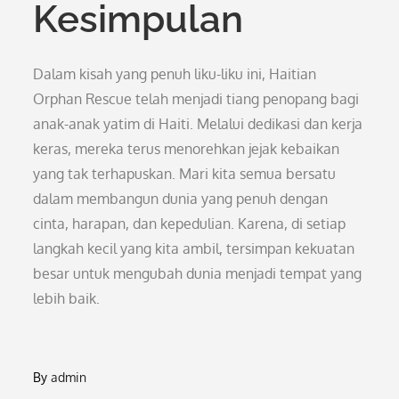
Kesimpulan
Dalam kisah yang penuh liku-liku ini, Haitian
Orphan Rescue telah menjadi tiang penopang bagi
anak-anak yatim di Haiti. Melalui dedikasi dan kerja
keras, mereka terus menorehkan jejak kebaikan
yang tak terhapuskan. Mari kita semua bersatu
dalam membangun dunia yang penuh dengan
cinta, harapan, dan kepedulian. Karena, di setiap
langkah kecil yang kita ambil, tersimpan kekuatan
besar untuk mengubah dunia menjadi tempat yang
lebih baik.
By
admin