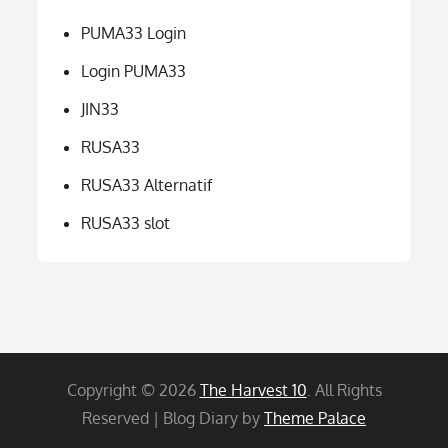
PUMA33 Login
Login PUMA33
JIN33
RUSA33
RUSA33 Alternatif
RUSA33 slot
Copyright © 2026
The Harvest 10
. All Rights
Reserved | Blog Diary by
Theme Palace