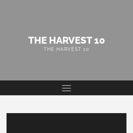
Skip
to
content
THE HARVEST 10
THE HARVEST 10