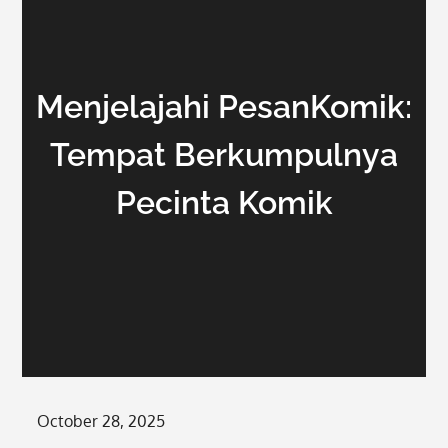
Menjelajahi PesanKomik:
Tempat Berkumpulnya
Pecinta Komik
Posted
October 28, 2025