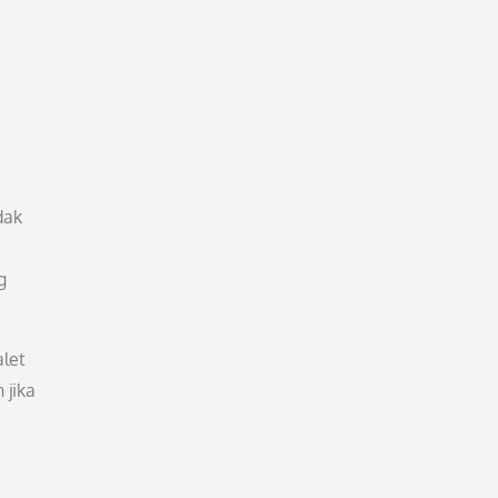
dak
g
alet
 jika