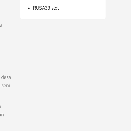
RUSA33 slot
a
h desa
 seni
u
an