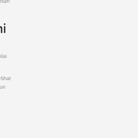
resan
i
ilai
rlihat
mun