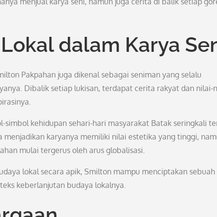
anya menjual karya seni, namun juga cerita di balik setiap go
Lokal dalam Karya Sen
milton Pakpahan juga dikenal sebagai seniman yang selalu
ya. Dibalik setiap lukisan, terdapat cerita rakyat dan nilai-n
irasinya.
bol-simbol kehidupan sehari-hari masyarakat Batak seringkali te
ya menjadikan karyanya memiliki nilai estetika yang tinggi, na
han mulai tergerus oleh arus globalisasi.
daya lokal secara apik, Smilton mampu menciptakan sebuah
teks keberlanjutan budaya lokalnya.
argaan