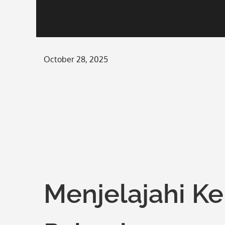
Posted
October 28, 2025
on
Menjelajahi K