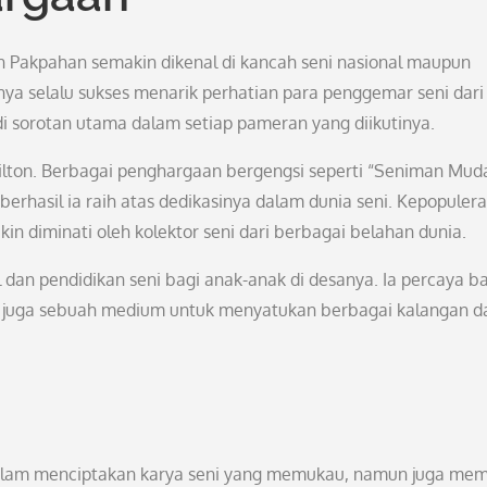
 Pakpahan semakin dikenal di kancah seni nasional maupun
inya selalu sukses menarik perhatian para penggemar seni dari
di sorotan utama dalam setiap pameran yang diikutinya.
Smilton. Berbagai penghargaan bergengsi seperti “Seniman Mud
erhasil ia raih atas dedikasinya dalam dunia seni. Kepopuler
n diminati oleh kolektor seni dari berbagai belahan dunia.
ial dan pendidikan seni bagi anak-anak di desanya. Ia percaya 
n juga sebuah medium untuk menyatukan berbagai kalangan d
alam menciptakan karya seni yang memukau, namun juga memi