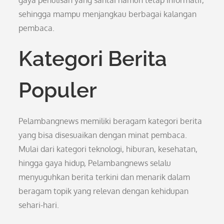
gaya penulisan yang santai namun tetap informatif,
sehingga mampu menjangkau berbagai kalangan
pembaca.
Kategori Berita
Populer
Pelambangnews memiliki beragam kategori berita
yang bisa disesuaikan dengan minat pembaca.
Mulai dari kategori teknologi, hiburan, kesehatan,
hingga gaya hidup, Pelambangnews selalu
menyuguhkan berita terkini dan menarik dalam
beragam topik yang relevan dengan kehidupan
sehari-hari.