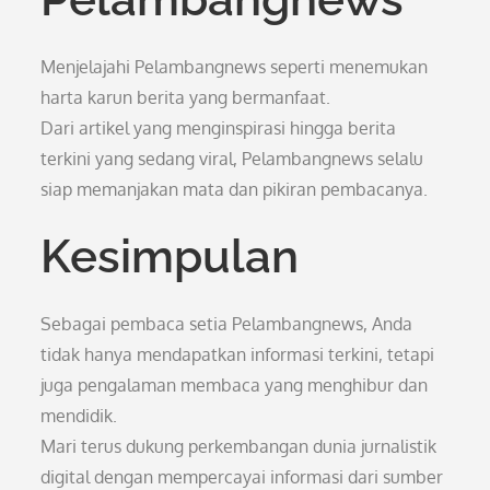
Menjelajahi Pelambangnews seperti menemukan
harta karun berita yang bermanfaat.
Dari artikel yang menginspirasi hingga berita
terkini yang sedang viral, Pelambangnews selalu
siap memanjakan mata dan pikiran pembacanya.
Kesimpulan
Sebagai pembaca setia Pelambangnews, Anda
tidak hanya mendapatkan informasi terkini, tetapi
juga pengalaman membaca yang menghibur dan
mendidik.
Mari terus dukung perkembangan dunia jurnalistik
digital dengan mempercayai informasi dari sumber