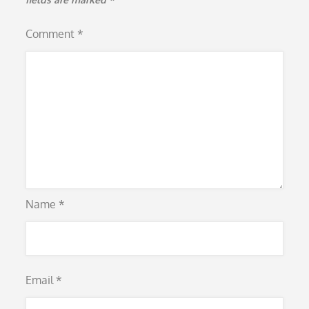
Comment
*
Name
*
Email
*