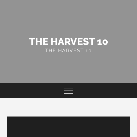
Skip
to
content
THE HARVEST 10
THE HARVEST 10