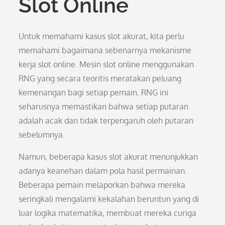
Slot Online
Untuk memahami kasus slot akurat, kita perlu
memahami bagaimana sebenarnya mekanisme
kerja slot online. Mesin slot online menggunakan
RNG yang secara teoritis meratakan peluang
kemenangan bagi setiap pemain. RNG ini
seharusnya memastikan bahwa setiap putaran
adalah acak dan tidak terpengaruh oleh putaran
sebelumnya.
Namun, beberapa kasus slot akurat menunjukkan
adanya keanehan dalam pola hasil permainan.
Beberapa pemain melaporkan bahwa mereka
seringkali mengalami kekalahan beruntun yang di
luar logika matematika, membuat mereka curiga