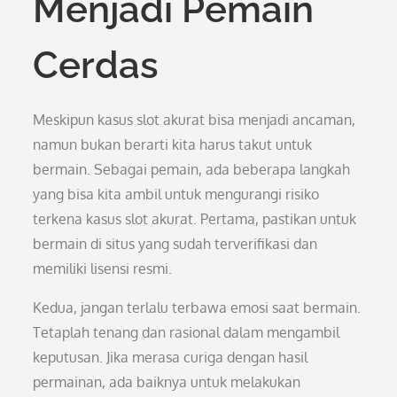
Menjadi Pemain
Cerdas
Meskipun kasus slot akurat bisa menjadi ancaman,
namun bukan berarti kita harus takut untuk
bermain. Sebagai pemain, ada beberapa langkah
yang bisa kita ambil untuk mengurangi risiko
terkena kasus slot akurat. Pertama, pastikan untuk
bermain di situs yang sudah terverifikasi dan
memiliki lisensi resmi.
Kedua, jangan terlalu terbawa emosi saat bermain.
Tetaplah tenang dan rasional dalam mengambil
keputusan. Jika merasa curiga dengan hasil
permainan, ada baiknya untuk melakukan