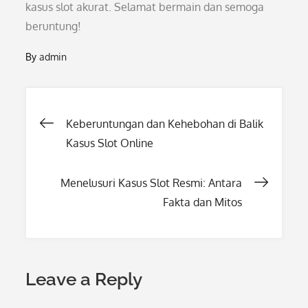
kasus slot akurat. Selamat bermain dan semoga
beruntung!
By
admin
Post
Keberuntungan dan Kehebohan di Balik
Kasus Slot Online
navigation
Menelusuri Kasus Slot Resmi: Antara
Fakta dan Mitos
Leave a Reply