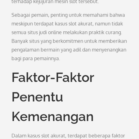
terhadap kejujuran mesin slot tersebut.
Sebagai pemain, penting untuk memahami bahwa
meskipun terdapat kasus slot akurat, namun tidak
semua situs judi online melakukan praktik curang.
Banyak situs yang berkomitmen untuk memberikan
pengalaman bermain yang adil dan menyenangkan
bagi para pemainnya.
Faktor-Faktor
Penentu
Kemenangan
Dalam kasus slot akurat, terdapat beberapa faktor