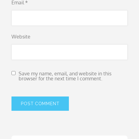
Email
*
Website
Save my name, email, and website in this
browser for the next time I comment.