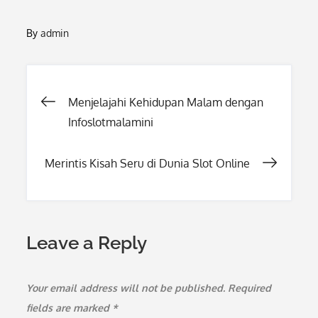
By
admin
Post
Menjelajahi Kehidupan Malam dengan
Infoslotmalamini
navigation
Merintis Kisah Seru di Dunia Slot Online
Leave a Reply
Your email address will not be published.
Required
fields are marked
*