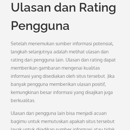
Ulasan dan Rating
Pengguna
Setelah menemukan sumber informasi potensial,
langkah selanjutnya adalah melihat ulasan dan
rating dari pengguna lain. Ulasan dan rating dapat
memberikan gambaran mengenai kualitas
informasi yang disediakan oleh situs tersebut. Jika
banyak pengguna memberikan ulasan positif,
kemungkinan besar informasi yang disajikan juga
berkualitas.
Ulasan dari pengguna lain bisa menjadi acuan
bagimu untuk memutuskan apakah situs tersebut
layak untuk dijadikan sumber informasi atau tidak.