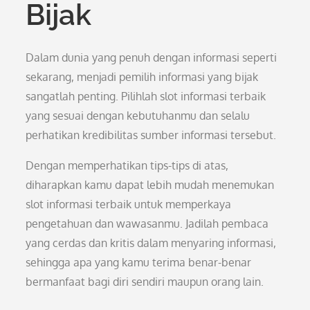
Bijak
Dalam dunia yang penuh dengan informasi seperti
sekarang, menjadi pemilih informasi yang bijak
sangatlah penting. Pilihlah slot informasi terbaik
yang sesuai dengan kebutuhanmu dan selalu
perhatikan kredibilitas sumber informasi tersebut.
Dengan memperhatikan tips-tips di atas,
diharapkan kamu dapat lebih mudah menemukan
slot informasi terbaik untuk memperkaya
pengetahuan dan wawasanmu. Jadilah pembaca
yang cerdas dan kritis dalam menyaring informasi,
sehingga apa yang kamu terima benar-benar
bermanfaat bagi diri sendiri maupun orang lain.