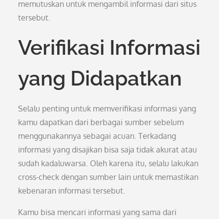
memutuskan untuk mengambil informasi dari situs
tersebut.
Verifikasi Informasi
yang Didapatkan
Selalu penting untuk memverifikasi informasi yang
kamu dapatkan dari berbagai sumber sebelum
menggunakannya sebagai acuan. Terkadang
informasi yang disajikan bisa saja tidak akurat atau
sudah kadaluwarsa. Oleh karena itu, selalu lakukan
cross-check dengan sumber lain untuk memastikan
kebenaran informasi tersebut.
Kamu bisa mencari informasi yang sama dari