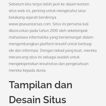
Sebelum kita terjun lebih jauh ke dalam konten
situs web ini, penting untuk mengetahui latar
belakang sejarah berdirinya
www.ipsavanzarsas.com. Situs ini pertama kali
diluncurkan pada tahun 2010 oleh sekelompok
mahasiswa informatika yang bersemangat dalam
mengembangkan platform kreatif untuk berbagi
ide dan informasi. Dengan tekad yang kuat, mereka
merancang situs ini sebagai wadah untuk
mengekspresikan kreativitas dan pengetahuan
mereka kepada dunia.
Tampilan dan
Desain Situs