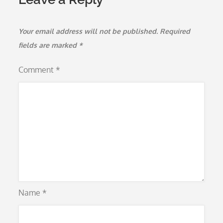
Your email address will not be published.
Required
fields are marked
*
Comment
*
Name
*