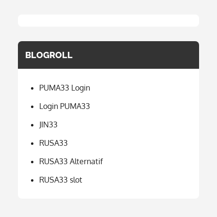
BLOGROLL
PUMA33 Login
Login PUMA33
JIN33
RUSA33
RUSA33 Alternatif
RUSA33 slot