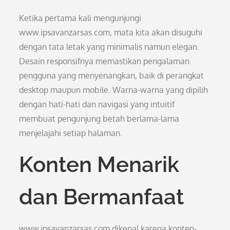
Ketika pertama kali mengunjungi
www.ipsavanzarsas.com, mata kita akan disuguhi
dengan tata letak yang minimalis namun elegan.
Desain responsifnya memastikan pengalaman
pengguna yang menyenangkan, baik di perangkat
desktop maupun mobile. Warna-warna yang dipilih
dengan hati-hati dan navigasi yang intuitif
membuat pengunjung betah berlama-lama
menjelajahi setiap halaman.
Konten Menarik
dan Bermanfaat
www.ipsavanzarsas.com dikenal karena konten-