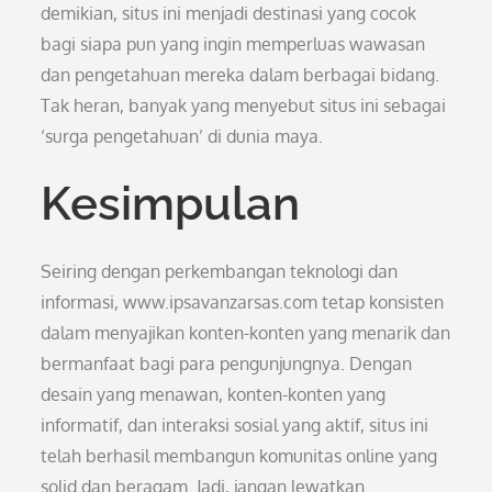
demikian, situs ini menjadi destinasi yang cocok
bagi siapa pun yang ingin memperluas wawasan
dan pengetahuan mereka dalam berbagai bidang.
Tak heran, banyak yang menyebut situs ini sebagai
‘surga pengetahuan’ di dunia maya.
Kesimpulan
Seiring dengan perkembangan teknologi dan
informasi, www.ipsavanzarsas.com tetap konsisten
dalam menyajikan konten-konten yang menarik dan
bermanfaat bagi para pengunjungnya. Dengan
desain yang menawan, konten-konten yang
informatif, dan interaksi sosial yang aktif, situs ini
telah berhasil membangun komunitas online yang
solid dan beragam. Jadi, jangan lewatkan