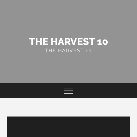
Skip
to
content
THE HARVEST 10
THE HARVEST 10