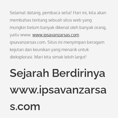
Selamat datang, pembaca setia! Hari ini, kita akan
membahas tentang sebuah situs web yang
mungkin belum banyak dikenal oleh banyak orang,
yaitu www.
www.ipsavanzarsas.com
ipsavanzarsas.com. Situs ini menyimpan beragam
kejutan dan keunikan yang menarik untuk
dieksplorasi. Mari kita simak lebih lanjut!
Sejarah Berdirinya
www.ipsavanzarsa
s.com