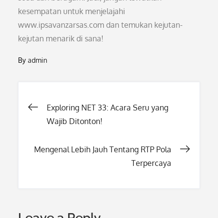
kesempatan untuk menjelajahi
www.ipsavanzarsas.com dan temukan kejutan-
kejutan menarik di sana!
By
admin
Post
Exploring NET 33: Acara Seru yang
Wajib Ditonton!
navigation
Mengenal Lebih Jauh Tentang RTP Pola
Terpercaya
Leave a Reply