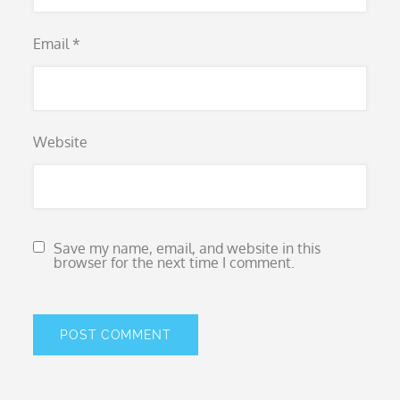
Email
*
Website
Save my name, email, and website in this
browser for the next time I comment.