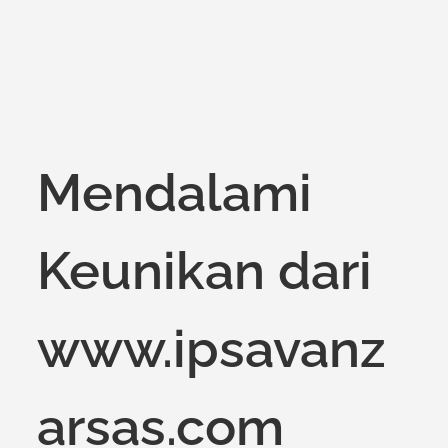
Mendalami
Keunikan dari
www.ipsavanz
arsas.com