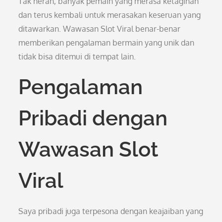
Tak heran, banyak pemain yang merasa ketagihan
dan terus kembali untuk merasakan keseruan yang
ditawarkan. Wawasan Slot Viral benar-benar
memberikan pengalaman bermain yang unik dan
tidak bisa ditemui di tempat lain.
Pengalaman
Pribadi dengan
Wawasan Slot
Viral
Saya pribadi juga terpesona dengan keajaiban yang