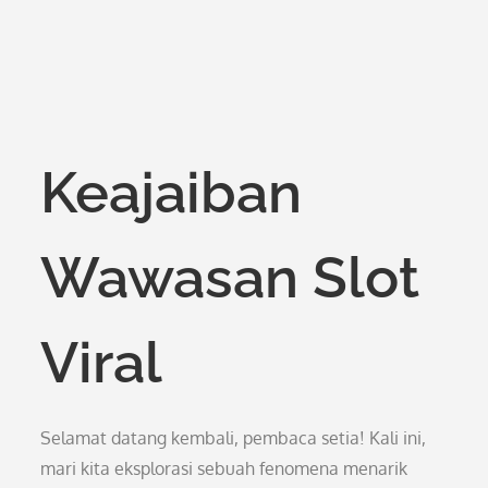
Keajaiban
Wawasan Slot
Viral
Selamat datang kembali, pembaca setia! Kali ini,
mari kita eksplorasi sebuah fenomena menarik