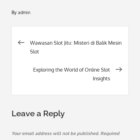
By
admin
Post
Wawasan Slot Jitu: Misteri di Balik Mesin
Slot
navigation
Exploring the World of Online Slot
Insights
Leave a Reply
Your email address will not be published.
Required