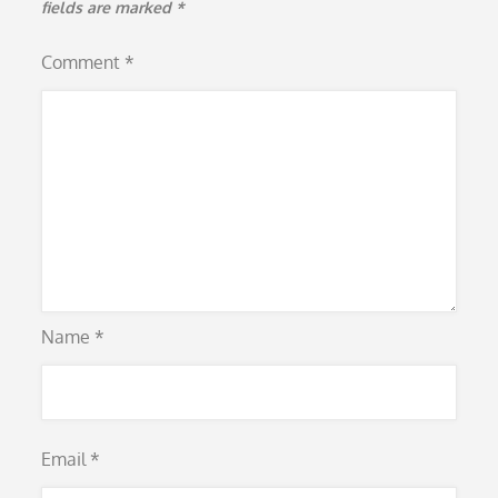
fields are marked
*
Comment
*
Name
*
Email
*