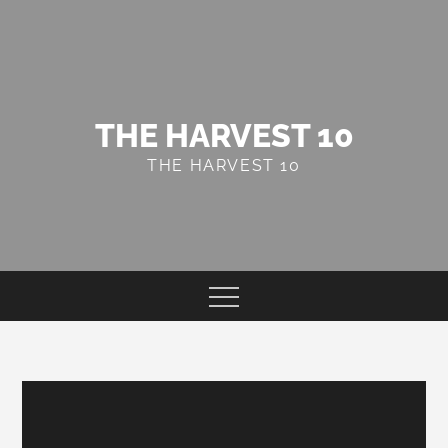
Skip
to
content
THE HARVEST 10
THE HARVEST 10