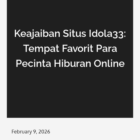
Keajaiban Situs Idola33:
Tempat Favorit Para
Pecinta Hiburan Online
Posted
February 9, 2026