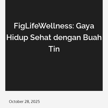
FigLifeWellness: Gaya
Hidup Sehat dengan Buah
Tin
Posted
October 28, 2025