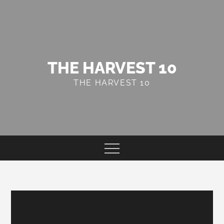
Skip
to
content
THE HARVEST 10
THE HARVEST 10