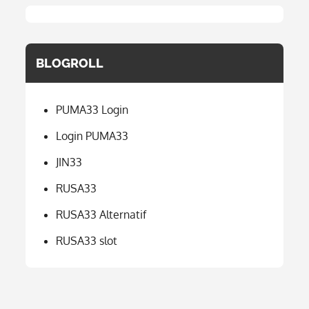
BLOGROLL
PUMA33 Login
Login PUMA33
JIN33
RUSA33
RUSA33 Alternatif
RUSA33 slot