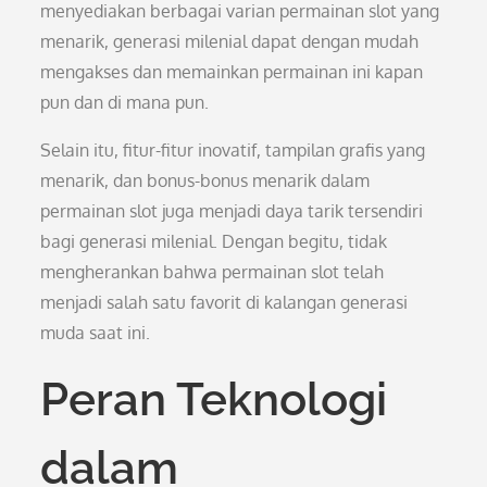
menyediakan berbagai varian permainan slot yang
menarik, generasi milenial dapat dengan mudah
mengakses dan memainkan permainan ini kapan
pun dan di mana pun.
Selain itu, fitur-fitur inovatif, tampilan grafis yang
menarik, dan bonus-bonus menarik dalam
permainan slot juga menjadi daya tarik tersendiri
bagi generasi milenial. Dengan begitu, tidak
mengherankan bahwa permainan slot telah
menjadi salah satu favorit di kalangan generasi
muda saat ini.
Peran Teknologi
dalam