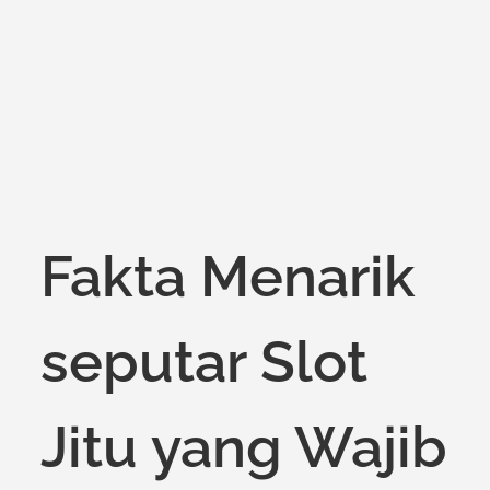
on
Fakta Menarik
seputar Slot
Jitu yang Wajib