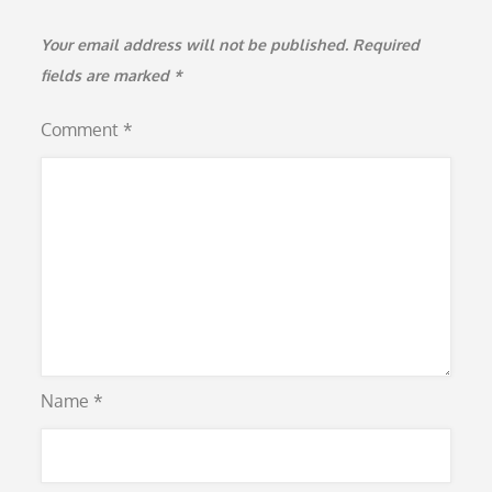
Your email address will not be published.
Required
fields are marked
*
Comment
*
Name
*