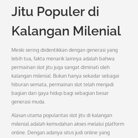
Jitu Populer di
Kalangan Milenial
Meski sering diidentikkan dengan generasi yang
lebih tua, fakta menarik lainnya adalah bahwa
permainan slot jitu juga sangat diminati oleh
kalangan milenial. Bukan hanya sekadar sebagai
hiburan semata, permainan slot telah menjadi
bagian dari gaya hidup bagi sebagian besar
generasi muda.
Alasan utama popularitas slot jitu di kalangan
milenial adalah kemudahan akses melalui platform
online. Dengan adanya situs judi online yang