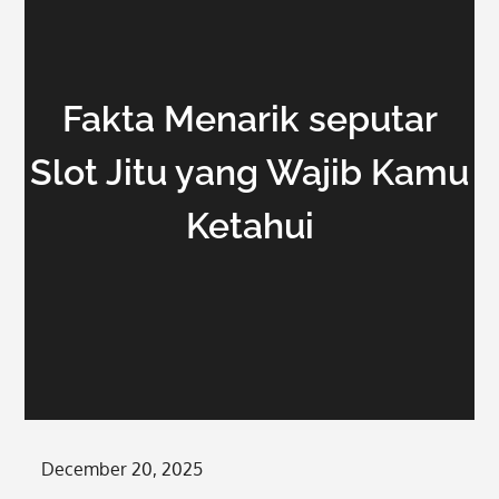
Fakta Menarik seputar
Slot Jitu yang Wajib Kamu
Ketahui
Posted
December 20, 2025