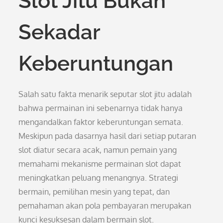
Slot Jitu Bukan
Sekadar
Keberuntungan
Salah satu fakta menarik seputar slot jitu adalah
bahwa permainan ini sebenarnya tidak hanya
mengandalkan faktor keberuntungan semata.
Meskipun pada dasarnya hasil dari setiap putaran
slot diatur secara acak, namun pemain yang
memahami mekanisme permainan slot dapat
meningkatkan peluang menangnya. Strategi
bermain, pemilihan mesin yang tepat, dan
pemahaman akan pola pembayaran merupakan
kunci kesuksesan dalam bermain slot.