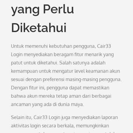
yang Perlu
Diketahui
Untuk memenuhi kebutuhan pengguna, Cair33
Login menyediakan beragam fitur menarik yang
patut untuk diketahui. Salah satunya adalah
kemampuan untuk mengatur level keamanan akun
sesuai dengan preferensi masing-masing pengguna.
Dengan fitur ini, pengguna dapat memastikan
bahwa akun mereka tetap aman dari berbagai
ancaman yang ada di dunia maya.
Selain itu, Cair33 Login juga menyediakan laporan
aktivitas login secara berkala, memungkinkan