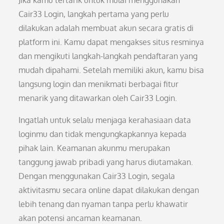
Jika kamu tertarik untuk mulai menggunakan
Cair33 Login, langkah pertama yang perlu
dilakukan adalah membuat akun secara gratis di
platform ini. Kamu dapat mengakses situs resminya
dan mengikuti langkah-langkah pendaftaran yang
mudah dipahami. Setelah memiliki akun, kamu bisa
langsung login dan menikmati berbagai fitur
menarik yang ditawarkan oleh Cair33 Login.
Ingatlah untuk selalu menjaga kerahasiaan data
loginmu dan tidak mengungkapkannya kepada
pihak lain. Keamanan akunmu merupakan
tanggung jawab pribadi yang harus diutamakan.
Dengan menggunakan Cair33 Login, segala
aktivitasmu secara online dapat dilakukan dengan
lebih tenang dan nyaman tanpa perlu khawatir
akan potensi ancaman keamanan.