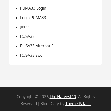
PUMA33 Login
Login PUMA33
JIN33
RUSA33
RUSA33 Alternatif
RUSA33 slot
Copyright © 2026
The Harvest 10
. All Rights
Reserved | Blog Diary by
Theme Palace