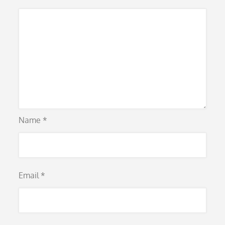
Name
*
Email
*