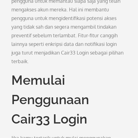
pengguna untuk memantau siapa saja yang telah
mengakses akun mereka. Hal ini membantu
pengguna untuk mengidentifikasi potensi akses
yang tidak sah dan segera mengambil tindakan
preventif sebelum terlambat. Fitur-fitur canggih
lainnya seperti enkripsi data dan notifikasi login
juga turut menjadikan Cair33 Login sebagai pilihan
terbaik.
Memulai
Penggunaan
Cair33 Login