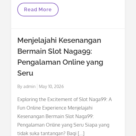
Explorasi
Read More
Dunia
Slot:
Lebih
Dari
Sekadar
Menjelajahi Kesenangan
Permainan
Keberuntungan
Bermain Slot Naga99:
Pengalaman Online yang
Seru
Posted
By
admin
May 10, 2026
on
Exploring the Excitement of Slot Naga99: A
Fun Online Experience Menjelajahi
Kesenangan Bermain Slot Naga99:
Pengalaman Online yang Seru Siapa yang
tidak suka tantangan? Bagi […]