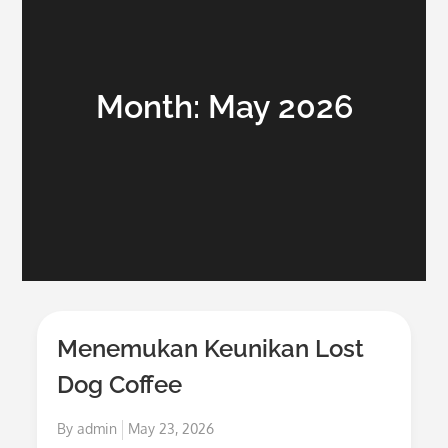
Month:
May 2026
Menemukan Keunikan Lost
Dog Coffee
Posted
By
admin
May 23, 2026