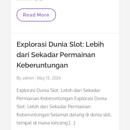
Pengalaman
Read More
Seru
Bermain
Slot
Online
Explorasi Dunia Slot: Lebih
dari Sekadar Permainan
Keberuntungan
Posted
By
admin
May 13, 2026
on
Explorasi Dunia Slot: Lebih dari Sekadar
Permainan Keberuntungan Explorasi Dunia
Slot: Lebih dari Sekadar Permainan
Keberuntungan Selamat datang di dunia slot,
tempat di mana lonceng […]