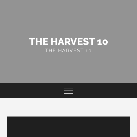
Skip
to
content
THE HARVEST 10
THE HARVEST 10