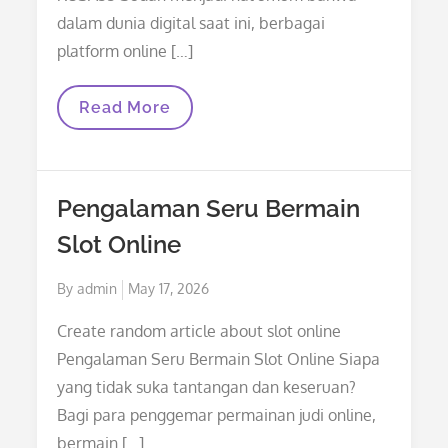
dalam dunia digital saat ini, berbagai
platform online […]
Mengintip
Read More
Fitur-
Fitur
Menarik
Di
Login
Pengalaman Seru Bermain
RUSA33
Slot Online
Posted
By
admin
May 17, 2026
on
Create random article about slot online
Pengalaman Seru Bermain Slot Online Siapa
yang tidak suka tantangan dan keseruan?
Bagi para penggemar permainan judi online,
bermain […]