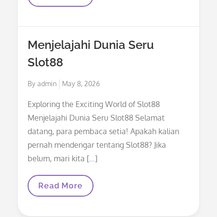
Dunia
Slot
Gacor:
Fenomena
Yang
Menjelajahi Dunia Seru
Menarik
Slot88
Posted
By
admin
May 8, 2026
on
Exploring the Exciting World of Slot88
Menjelajahi Dunia Seru Slot88 Selamat
datang, para pembaca setia! Apakah kalian
pernah mendengar tentang Slot88? Jika
belum, mari kita […]
Menjelajahi
Read More
Dunia
Seru
Slot88