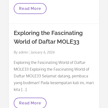
Exploring
Read More
The
World
Of
Giga33:
Platform
Exploring the Fascinating
Gaming
Terbaru
World of Daftar MOLE33
Posted
By
admin
January 6, 2026
on
Exploring the Fascinating World of Daftar
MOLE33 Exploring the Fascinating World of
Daftar MOLE33 Selamat datang, pembaca
yang budiman! Pada kesempatan kali ini, mari
kita […]
Exploring
Read More
The