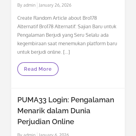
Posted
By
admin
January 26, 2026
on
Create Random Article about Bro178
Alternatif Bro178 Alternatif: Sajian Baru untuk
Pengalaman Berjudi yang Seru Selalu ada
kegembiraan saat menemukan platform baru
untuk berjudi online. […]
Bro178
Read More
Alternatif:
Sajian
Baru
Untuk
Pengalaman
PUMA33 Login: Pengalaman
Berjudi
Yang
Menarik dalam Dunia
Seru
Perjudian Online
Posted
By
admin
January 6, 2026